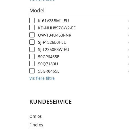
Model
K-61V28BM1-EU
KD-NHH8S7GW2-EE
QW-T34U463I-NR
SJ-F1526E0I-EU
SJ-L2350E3W-EU
50GP6465E
50Q7180U
55GR8465E
Vis flere filtre
KUNDESERVICE
Om os
Find os