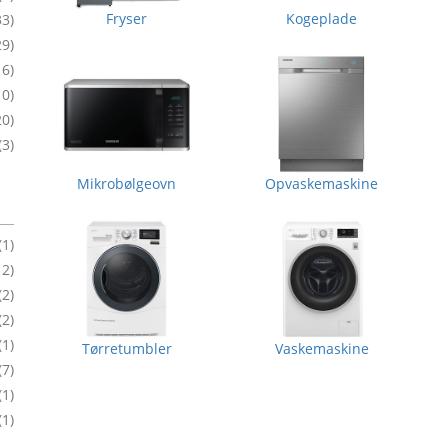
Fryser
Kogeplade
33)
29)
16)
10)
20)
(3)
Mikrobølgeovn
Opvaskemaskine
(1)
12)
(2)
(2)
(1)
Tørretumbler
Vaskemaskine
(7)
(1)
(1)