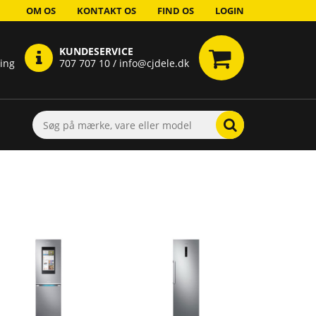
OM OS
KONTAKT OS
FIND OS
LOGIN
KUNDESERVICE
ring
707 707 10 / info@cjdele.dk