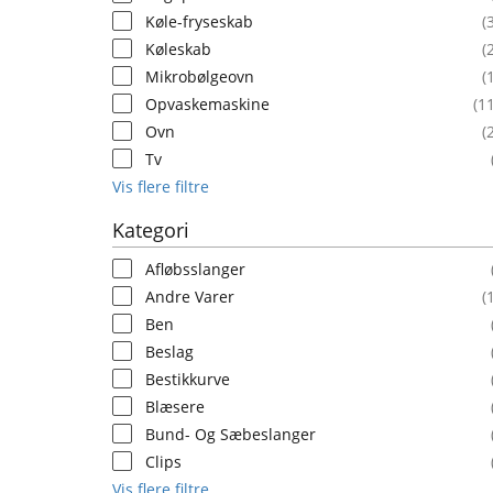
Køle-fryseskab
(
Køleskab
(
Mikrobølgeovn
(
Opvaskemaskine
(1
Ovn
(
Tv
Vis flere filtre
Kategori
Afløbsslanger
Andre Varer
(
Ben
Beslag
Bestikkurve
Blæsere
Bund- Og Sæbeslanger
Clips
Vis flere filtre