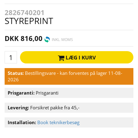
2826740201
STYREPRINT
DKK 816,00
INKL. MOMS
LÆG I KURV
Status:
Bestillingsvare - kan forventes på lager 11-08-
2026
Prisgaranti:
Prisgaranti
Levering:
Forsikret pakke fra 45,-
Installation:
Book teknikerbesøg