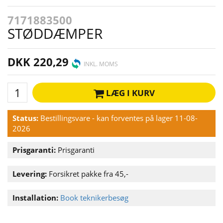
7171883500
STØDDÆMPER
DKK 220,29
INKL. MOMS
LÆG I KURV
Status:
Bestillingsvare - kan forventes på lager 11-08-
2026
Prisgaranti:
Prisgaranti
Levering:
Forsikret pakke fra 45,-
Installation:
Book teknikerbesøg