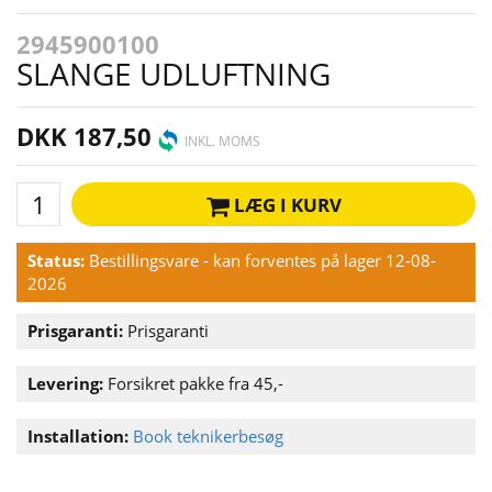
2945900100
SLANGE UDLUFTNING
DKK 187,50
INKL. MOMS
LÆG I KURV
Status:
Bestillingsvare - kan forventes på lager 12-08-
2026
Prisgaranti:
Prisgaranti
Levering:
Forsikret pakke fra 45,-
Installation:
Book teknikerbesøg