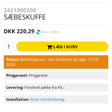
2421900200
SÆBESKUFFE
DKK 220,29
INKL. MOMS
LÆG I KURV
Status:
Bestillingsvare - kan forventes på lager 12-08-
2026
Prisgaranti:
Prisgaranti
Levering:
Forsikret pakke fra 45,-
Installation:
Book teknikerbesøg