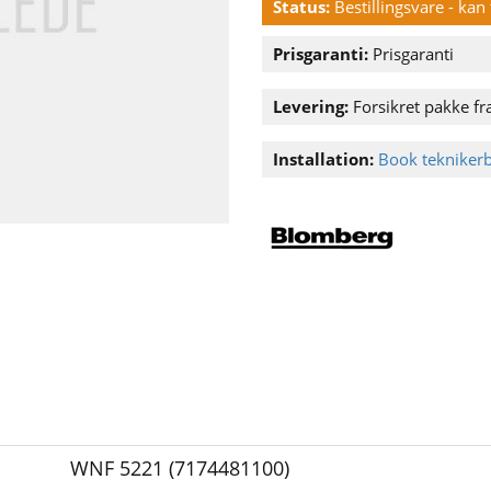
Status:
Bestillingsvare - ka
Prisgaranti:
Prisgaranti
Levering:
Forsikret pakke fra
Installation:
Book tekniker
WNF 5221 (7174481100)