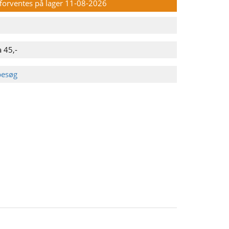
n forventes på lager 11-08-2026
 45,-
besøg