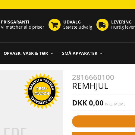
PRISGARANTI
UDVALG
LEVERING
Vi matcher alle priser
Største udvalg
Hurtig leve
OPVASK, VASK & TØR
SMÅ APPARATER
2816660100
REMHJUL
DKK 0,00
INKL. MOMS