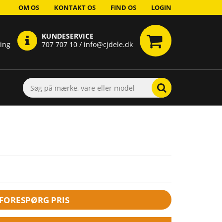
OM OS
KONTAKT OS
FIND OS
LOGIN
KUNDESERVICE
ring
707 707 10 / info@cjdele.dk
FORESPØRG PRIS