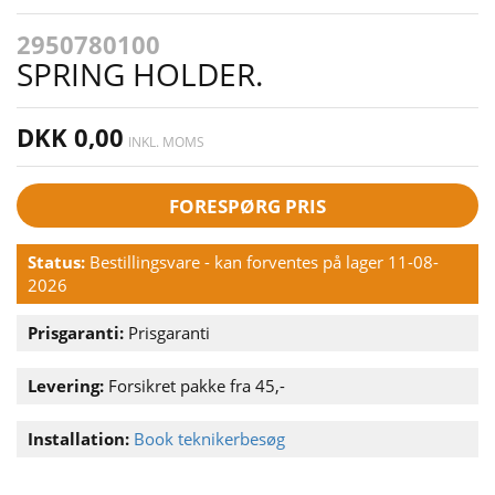
2950780100
SPRING HOLDER.
DKK 0,00
INKL. MOMS
FORESPØRG PRIS
Status:
Bestillingsvare - kan forventes på lager 11-08-
2026
Prisgaranti:
Prisgaranti
Levering:
Forsikret pakke fra 45,-
Installation:
Book teknikerbesøg