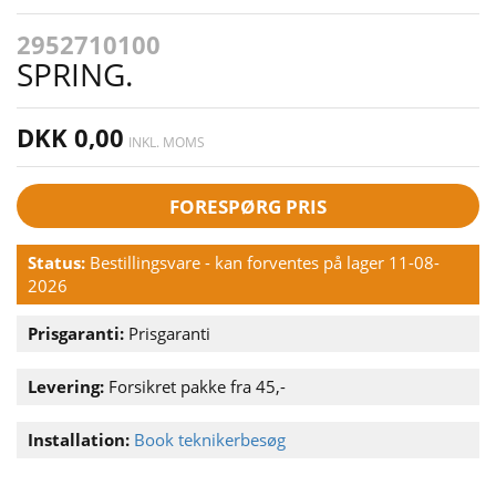
2952710100
SPRING.
DKK 0,00
INKL. MOMS
FORESPØRG PRIS
Status:
Bestillingsvare - kan forventes på lager 11-08-
2026
Prisgaranti:
Prisgaranti
Levering:
Forsikret pakke fra 45,-
Installation:
Book teknikerbesøg