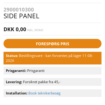
2900010300
SIDE PANEL
DKK 0,00
INKL. MOMS
FORESPØRG PRIS
Status:
Bestillingsvare - kan forventes på lager 11-08-
2026
Prisgaranti:
Prisgaranti
Levering:
Forsikret pakke fra 45,-
Installation:
Book teknikerbesøg