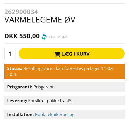
262900034
VARMELEGEME ØV
DKK 550,00
INKL. MOMS
LÆG I KURV
Status:
Bestillingsvare - kan forventes på lager 11-08-
2026
Prisgaranti:
Prisgaranti
Levering:
Forsikret pakke fra 45,-
Installation:
Book teknikerbesøg