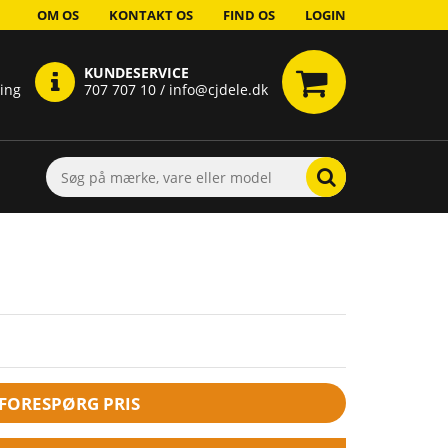
OM OS
KONTAKT OS
FIND OS
LOGIN
KUNDESERVICE
ring
707 707 10 / info@cjdele.dk
FORESPØRG PRIS