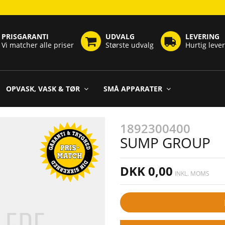
PRISGARANTI
UDVALG
LEVERING
Vi matcher alle priser
Største udvalg
Hurtig leve
OPVASK, VASK & TØR
SMÅ APPARATER
1892300400
SUMP GROUP
DKK 0,00
INKL. MOMS