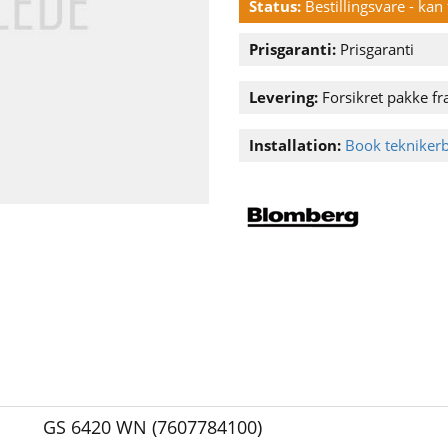
Status:
Bestillingsvare - ka
Prisgaranti:
Prisgaranti
Levering:
Forsikret pakke fra
Installation:
Book tekniker
GS 6420 WN (7607784100)