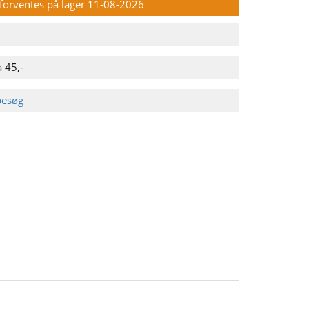
n forventes på lager 11-08-2026
 45,-
besøg