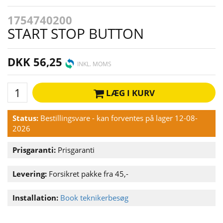
1754740200
START STOP BUTTON
DKK 56,25
INKL. MOMS
LÆG I KURV
Status:
Bestillingsvare - kan forventes på lager 12-08-
2026
Prisgaranti:
Prisgaranti
Levering:
Forsikret pakke fra 45,-
Installation:
Book teknikerbesøg