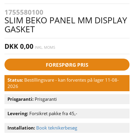
1755580100
SLIM BEKO PANEL MM DISPLAY
GASKET
DKK 0,00
INKL. MOMS
FORESPØRG PRIS
Status:
Bestillingsvare - kan forventes på lager 11-08-
2026
Prisgaranti:
Prisgaranti
Levering:
Forsikret pakke fra 45,-
Installation:
Book teknikerbesøg