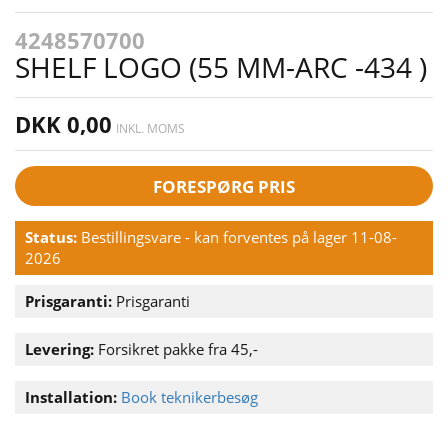
4248570700
SHELF LOGO (55 MM-ARC -434 )
DKK 0,00
INKL. MOMS
FORESPØRG PRIS
Status:
Bestillingsvare - kan forventes på lager 11-08-
2026
Prisgaranti:
Prisgaranti
Levering:
Forsikret pakke fra 45,-
Installation:
Book teknikerbesøg