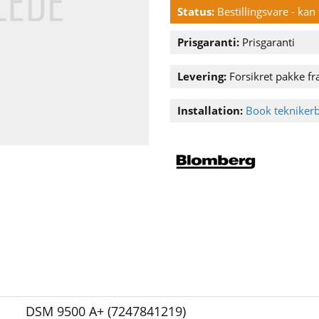
Status:
Bestillingsvare - ka
Prisgaranti:
Prisgaranti
Levering:
Forsikret pakke fra
Installation:
Book tekniker
DSM 9500 A+ (7247841219)