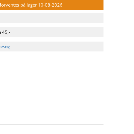
n forventes på lager 10-08-2026
 45,-
besøg