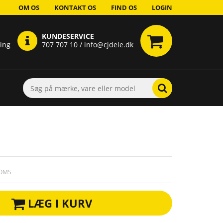
OM OS
KONTAKT OS
FIND OS
LOGIN
KUNDESERVICE
ring
707 707 10 / info@cjdele.dk
MOMS
LÆG I KURV