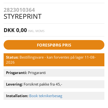
2823010364
STYREPRINT
DKK 0,00
INKL. MOMS
FORESPØRG PRIS
Status:
Bestillingsvare - kan forventes på lager 11-08-
2026
Prisgaranti:
Prisgaranti
Levering:
Forsikret pakke fra 45,-
Installation:
Book teknikerbesøg