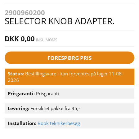
2900960200
SELECTOR KNOB ADAPTER.
DKK 0,00
INKL. MOMS
FORESPØRG PRIS
Status:
Bestillingsvare - kan forventes på lager 11-08-
2026
Prisgaranti:
Prisgaranti
Levering:
Forsikret pakke fra 45,-
Installation:
Book teknikerbesøg