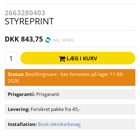
2663280403
STYREPRINT
DKK 843,75
INKL. MOMS
LÆG I KURV
Status:
Bestillingsvare - kan forventes på lager 11-08-
2026
Prisgaranti:
Prisgaranti
Levering:
Forsikret pakke fra 45,-
Installation:
Book teknikerbesøg