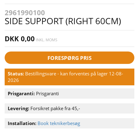
2961990100
SIDE SUPPORT (RIGHT 60CM)
DKK 0,00
INKL. MOMS
FORESPØRG PRIS
Status:
Bestillingsvare - kan forventes på lager 12-08-
2026
Prisgaranti:
Prisgaranti
Levering:
Forsikret pakke fra 45,-
Installation:
Book teknikerbesøg