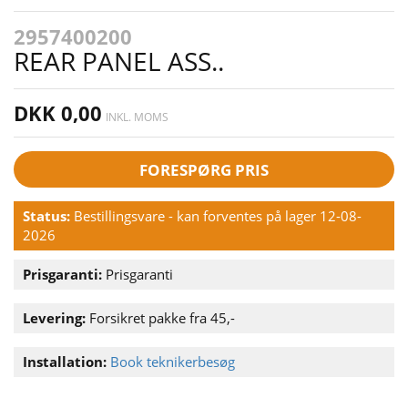
2957400200
REAR PANEL ASS..
DKK 0,00
INKL. MOMS
FORESPØRG PRIS
Status:
Bestillingsvare - kan forventes på lager 12-08-
2026
Prisgaranti:
Prisgaranti
Levering:
Forsikret pakke fra 45,-
Installation:
Book teknikerbesøg