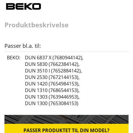
Produktbeskrivelse
Passer bl.a. til:
BEKO:
DUN 6837 X (7680944142)
,
DUN 5830 (7662384142)
,
DUN 3510 I (7652884142)
,
DUN 2530 (7672144153)
,
DUN 1420 (7654984153)
,
DUN 1310 (7686544153)
,
DUN 1303 (7639446953)
,
DUN 1300 (7653084153)
PASSER PRODUKTET TIL DIN MODEL?