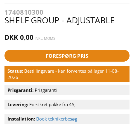
1740810300
SHELF GROUP - ADJUSTABLE
DKK 0,00
INKL. MOMS
FORESPØRG PRIS
Status:
Bestillingsvare - kan forventes på lager 11-08-
2026
Prisgaranti:
Prisgaranti
Levering:
Forsikret pakke fra 45,-
Installation:
Book teknikerbesøg