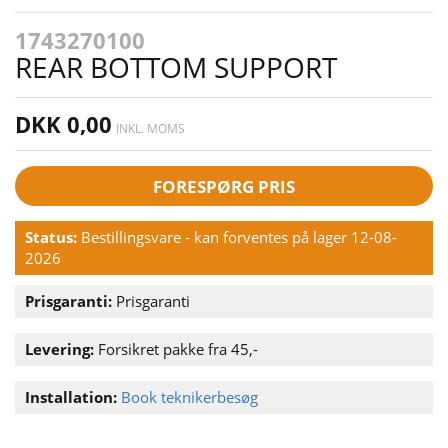
1743270100
REAR BOTTOM SUPPORT
DKK 0,00
INKL. MOMS
FORESPØRG PRIS
Status:
Bestillingsvare - kan forventes på lager 12-08-
2026
Prisgaranti:
Prisgaranti
Levering:
Forsikret pakke fra 45,-
Installation:
Book teknikerbesøg