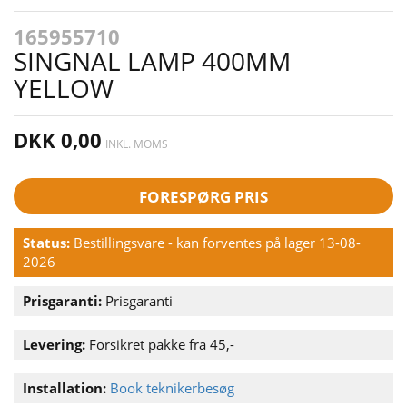
165955710
SINGNAL LAMP 400MM
YELLOW
DKK 0,00
INKL. MOMS
FORESPØRG PRIS
Status:
Bestillingsvare - kan forventes på lager 13-08-
2026
Prisgaranti:
Prisgaranti
Levering:
Forsikret pakke fra 45,-
Installation:
Book teknikerbesøg