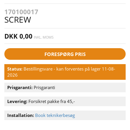
170100017
SCREW
DKK 0,00
INKL. MOMS
FORESPØRG PRIS
Status:
Bestillingsvare - kan forventes på lager 11-08-
2026
Prisgaranti:
Prisgaranti
Levering:
Forsikret pakke fra 45,-
Installation:
Book teknikerbesøg