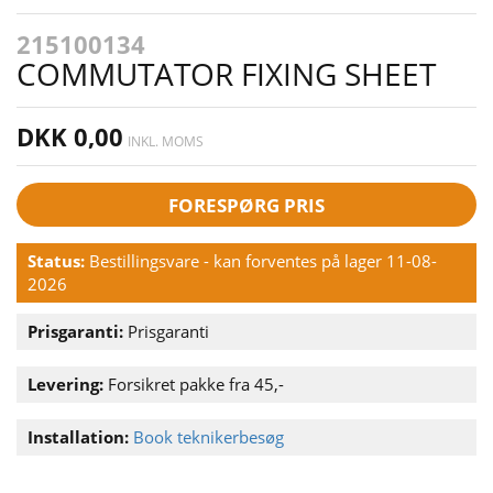
215100134
COMMUTATOR FIXING SHEET
DKK 0,00
INKL. MOMS
FORESPØRG PRIS
Status:
Bestillingsvare - kan forventes på lager 11-08-
2026
Prisgaranti:
Prisgaranti
Levering:
Forsikret pakke fra 45,-
Installation:
Book teknikerbesøg