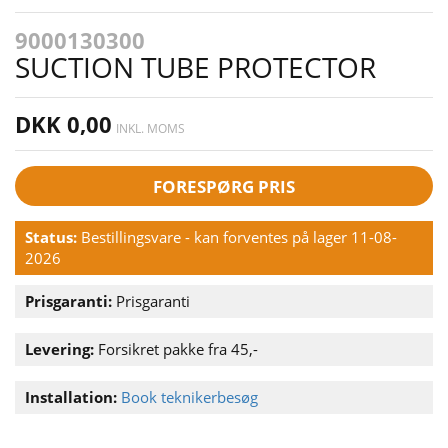
9000130300
SUCTION TUBE PROTECTOR
DKK 0,00
INKL. MOMS
FORESPØRG PRIS
Status:
Bestillingsvare - kan forventes på lager 11-08-
2026
Prisgaranti:
Prisgaranti
Levering:
Forsikret pakke fra 45,-
Installation:
Book teknikerbesøg