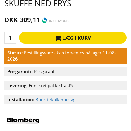
SKUFFE NED FRYS
DKK 309,11
INKL. MOMS
LÆG I KURV
Status:
Bestillingsvare - kan forventes på lager 11-08-
2026
Prisgaranti:
Prisgaranti
Levering:
Forsikret pakke fra 45,-
Installation:
Book teknikerbesøg