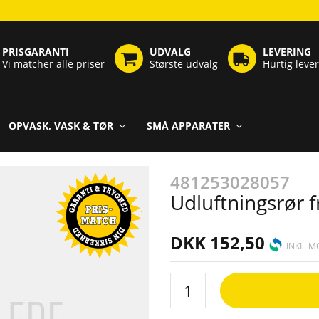
PRISGARANTI
UDVALG
LEVERING
Vi matcher alle priser
Største udvalg
Hurtig leve
OPVASK, VASK & TØR
SMÅ APPARATER
481253028057
Udluftningsrør f
DKK 152,50
INKL. 