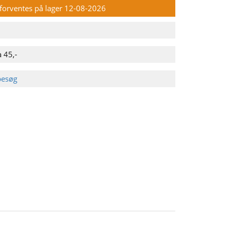
n forventes på lager 12-08-2026
 45,-
besøg