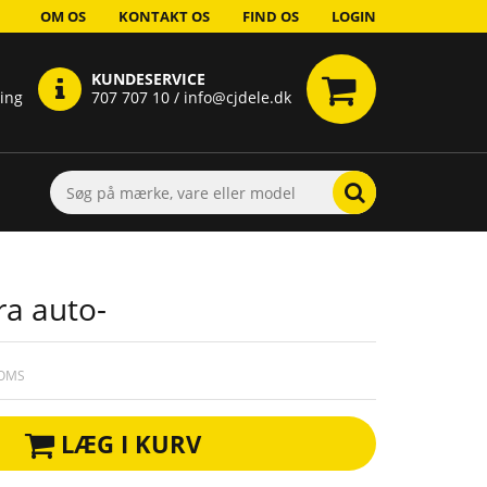
OM OS
KONTAKT OS
FIND OS
LOGIN
KUNDESERVICE
ring
707 707 10 / info@cjdele.dk
ra auto-
MOMS
LÆG I KURV