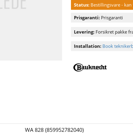
Status:
Bestillingsvare - ka
Prisgaranti:
Prisgaranti
Levering:
Forsikret pakke fra
Installation:
Book tekniker
WA 828 (859952782040)