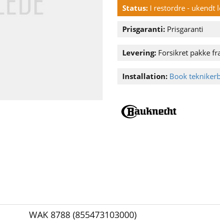
Status:
I restordre - ukendt 
Prisgaranti:
Prisgaranti
Levering:
Forsikret pakke fra
Installation:
Book tekniker
WAK 8788 (855473103000)