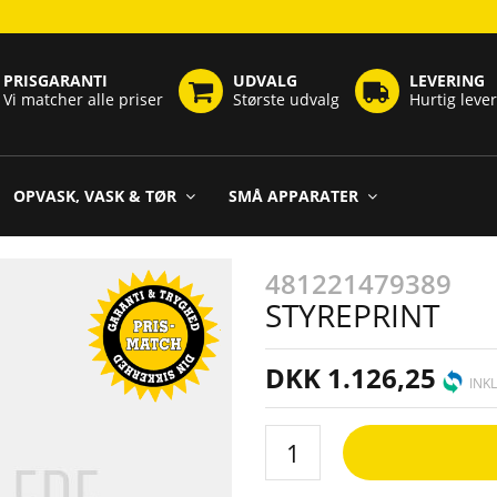
PRISGARANTI
UDVALG
LEVERING
Vi matcher alle priser
Største udvalg
Hurtig leve
OPVASK, VASK & TØR
SMÅ APPARATER
481221479389
STYREPRINT
DKK 1.126,25
INK