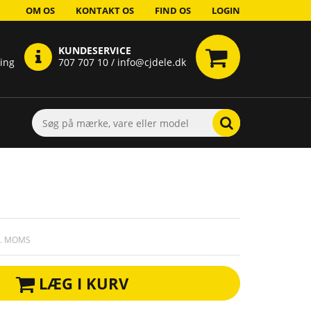
OM OS
KONTAKT OS
FIND OS
LOGIN
KUNDESERVICE
ring
707 707 10 / info@cjdele.dk
L. MOMS
LÆG I KURV