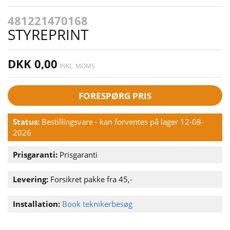
481221470168
STYREPRINT
DKK 0,00
INKL. MOMS
FORESPØRG PRIS
Status:
Bestillingsvare - kan forventes på lager 12-08-
2026
Prisgaranti:
Prisgaranti
Levering:
Forsikret pakke fra 45,-
Installation:
Book teknikerbesøg