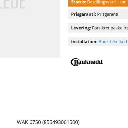
Status:
Bestillingsvare - ka
Prisgaranti:
Prisgaranti
Levering:
Forsikret pakke fra
Installation:
Book tekniker
WAK 6750 (855493061500)