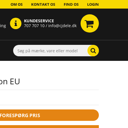
OM OS
KONTAKT OS
FIND OS
LOGIN
KUNDESERVICE
ring
707 707 10 / info@cjdele.dk
ion EU
FORESPØRG PRIS