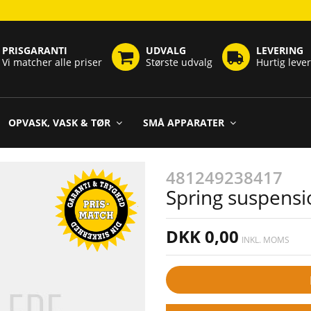
PRISGARANTI
UDVALG
LEVERING
Vi matcher alle priser
Største udvalg
Hurtig leve
OPVASK, VASK & TØR
SMÅ APPARATER
481249238417
Spring suspens
DKK 0,00
INKL. MOMS