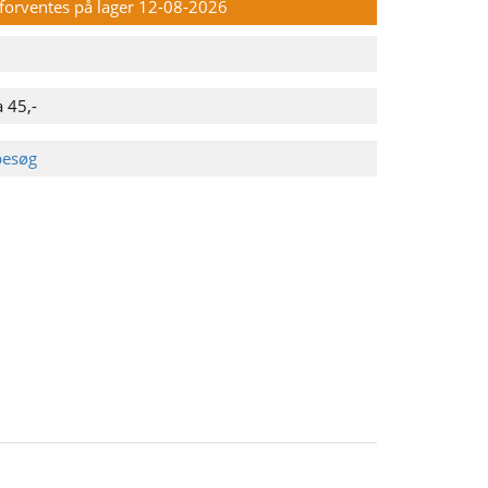
n forventes på lager 12-08-2026
 45,-
besøg