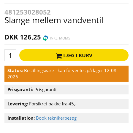
481253028052
Slange mellem vandventil
DKK 126,25
INKL. MOMS
LÆG I KURV
Status:
Bestillingsvare - kan forventes på lager 12-08-
2026
Prisgaranti:
Prisgaranti
Levering:
Forsikret pakke fra 45,-
Installation:
Book teknikerbesøg