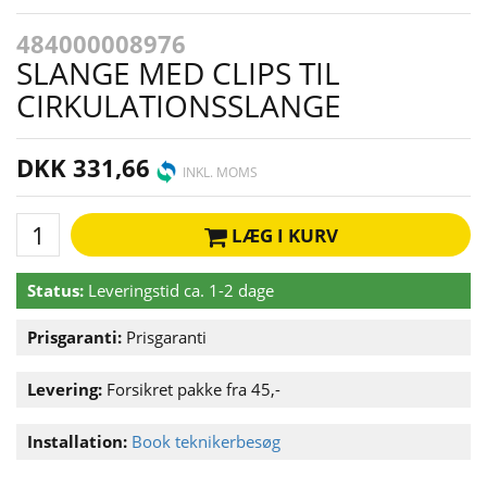
484000008976
SLANGE MED CLIPS TIL
CIRKULATIONSSLANGE
DKK 331,66
INKL. MOMS
LÆG I KURV
Status:
Leveringstid ca. 1-2 dage
Prisgaranti:
Prisgaranti
Levering:
Forsikret pakke fra 45,-
Installation:
Book teknikerbesøg