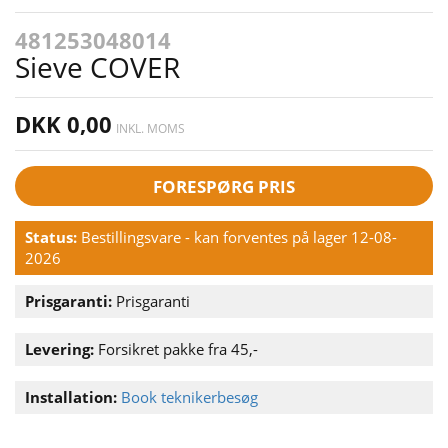
481253048014
Sieve COVER
DKK 0,00
INKL. MOMS
FORESPØRG PRIS
Status:
Bestillingsvare - kan forventes på lager 12-08-
2026
Prisgaranti:
Prisgaranti
Levering:
Forsikret pakke fra 45,-
Installation:
Book teknikerbesøg