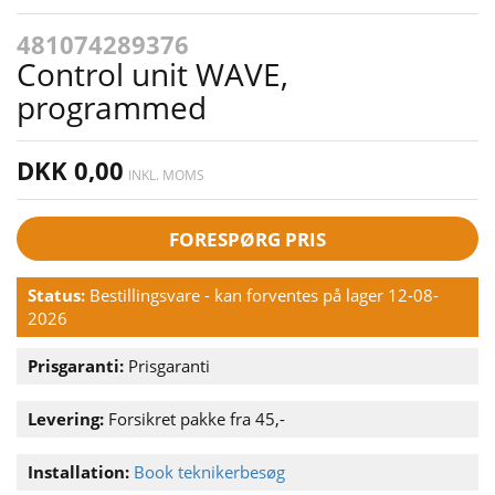
481074289376
Control unit WAVE,
programmed
DKK 0,00
INKL. MOMS
FORESPØRG PRIS
Status:
Bestillingsvare - kan forventes på lager 12-08-
2026
Prisgaranti:
Prisgaranti
Levering:
Forsikret pakke fra 45,-
Installation:
Book teknikerbesøg