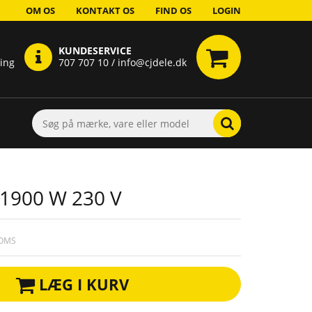
OM OS
KONTAKT OS
FIND OS
LOGIN
KUNDESERVICE
ring
707 707 10 / info@cjdele.dk
900 W 230 V
MOMS
LÆG I KURV