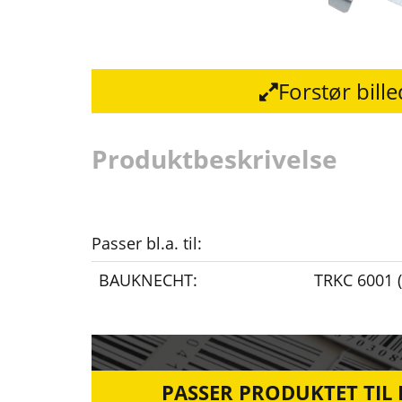
Forstør bill
Produktbeskrivelse
Passer bl.a. til:
BAUKNECHT:
TRKC 6001 
PASSER PRODUKTET TIL