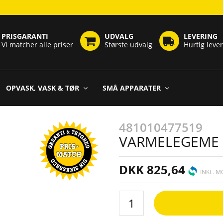
PRISGARANTI
UDVALG
LEVERING
Vi matcher alle priser
Største udvalg
Hurtig leve
OPVASK, VASK & TØR
SMÅ APPARATER
481010477519
VARMELEGEME 1
DKK 825,64
INKL. 