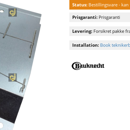
Status:
Bestillingsvare - ka
Prisgaranti:
Prisgaranti
Levering:
Forsikret pakke fra
Installation:
Book tekniker