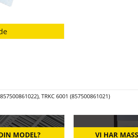
ede
(857500861022)
,
TRKC 6001 (857500861021)
 DIN MODEL?
VI HAR MASS