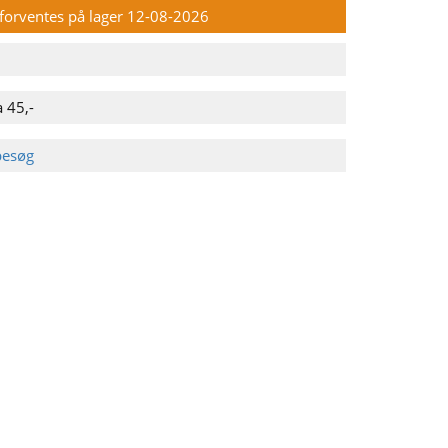
n forventes på lager 12-08-2026
 45,-
besøg