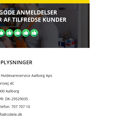
 GODE ANMELDELSER
 AF TILFREDSE KUNDER
PLYSNINGER
 Hvidevareservice Aalborg Aps
rsvej 4C
000 Aalborg
VR: DK-29529035
lefon: 707 707 10
nfo@cjdele.dk