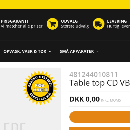
PRISGARANTI
UDVALG
LEVERING
Vi matcher alle priser
Største udvalg
Hurtig leve
OPVASK, VASK & TØR
SMÅ APPARATER
481244010811
Table top CD V
DKK 0,00
INKL. MOMS