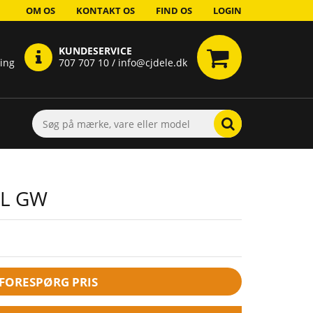
OM OS
KONTAKT OS
FIND OS
LOGIN
KUNDESERVICE
ring
707 707 10 / info@cjdele.dk
BL GW
FORESPØRG PRIS