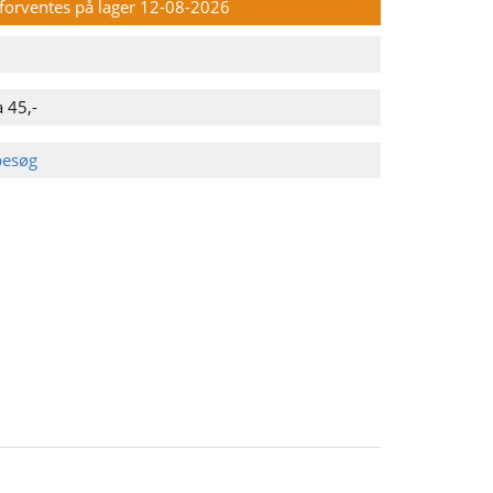
n forventes på lager 12-08-2026
 45,-
besøg