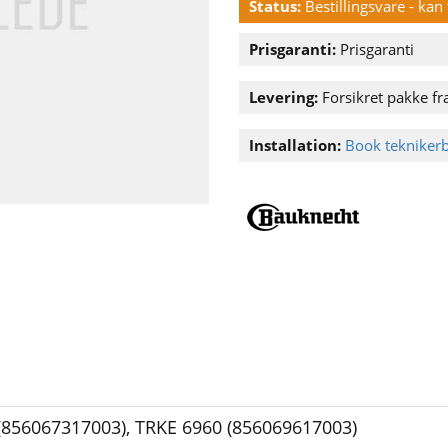
Status:
Bestillingsvare - ka
Prisgaranti:
Prisgaranti
Levering:
Forsikret pakke fra
Installation:
Book tekniker
(856067317003)
,
TRKE 6960 (856069617003)