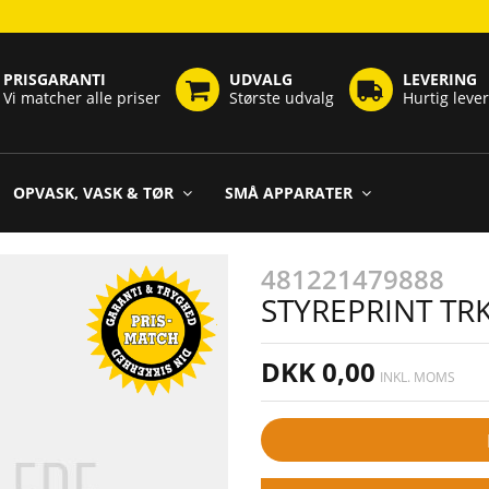
PRISGARANTI
UDVALG
LEVERING
Vi matcher alle priser
Største udvalg
Hurtig leve
OPVASK, VASK & TØR
SMÅ APPARATER
481221479888
STYREPRINT TR
DKK 0,00
INKL. MOMS