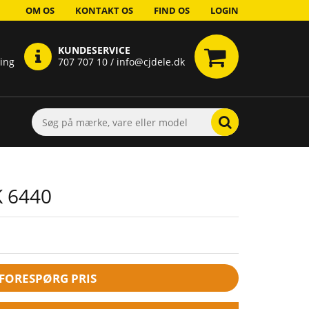
OM OS
KONTAKT OS
FIND OS
LOGIN
KUNDESERVICE
ring
707 707 10 / info@cjdele.dk
K 6440
FORESPØRG PRIS