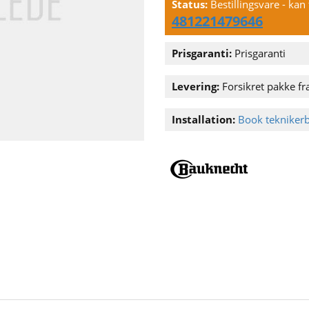
Status:
Bestillingsvare - ka
481221479646
Prisgaranti:
Prisgaranti
Levering:
Forsikret pakke fra
Installation:
Book tekniker