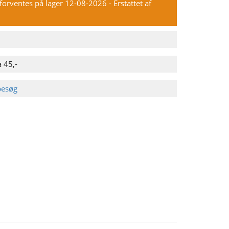
n forventes på lager 12-08-2026
- Erstattet af
 45,-
besøg