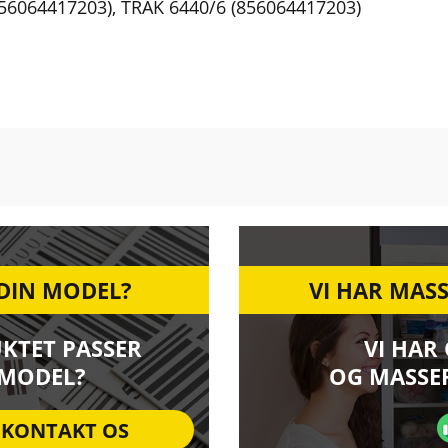
856064417203)
,
TRAK 6440/6 (856064417203)
 DIN MODEL?
VI HAR MASS
UKTET PASSER
VI HAR
 MODEL?
OG MASSER
KONTAKT OS