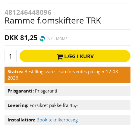
481246448096
Ramme f.omskiftere TRK
DKK 81,25
INKL. MOMS
LÆG I KURV
Status:
Bestillingsvare - kan forventes på lager 12-08-
2026
Prisgaranti:
Prisgaranti
Levering:
Forsikret pakke fra 45,-
Installation:
Book teknikerbesøg