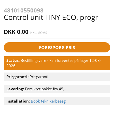
481010550098
Control unit TINY ECO, progr
DKK 0,00
INKL. MOMS
FORESPØRG PRIS
Status:
Bestillingsvare - kan forventes på lager 12-08-
2026
Prisgaranti:
Prisgaranti
Levering:
Forsikret pakke fra 45,-
Installation:
Book teknikerbesøg