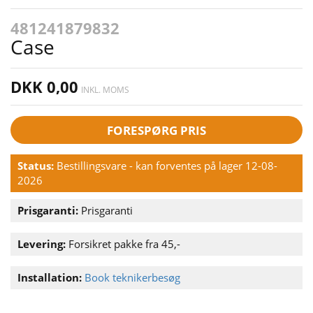
481241879832
Case
DKK 0,00
INKL. MOMS
FORESPØRG PRIS
Status:
Bestillingsvare - kan forventes på lager 12-08-
2026
Prisgaranti:
Prisgaranti
Levering:
Forsikret pakke fra 45,-
Installation:
Book teknikerbesøg