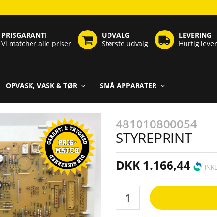
PRISGARANTI
UDVALG
LEVERING
Vi matcher alle priser
Største udvalg
Hurtig leve
OPVASK, VASK & TØR
SMÅ APPARATER
481010800054
STYREPRINT
DKK 1.166,44
INK