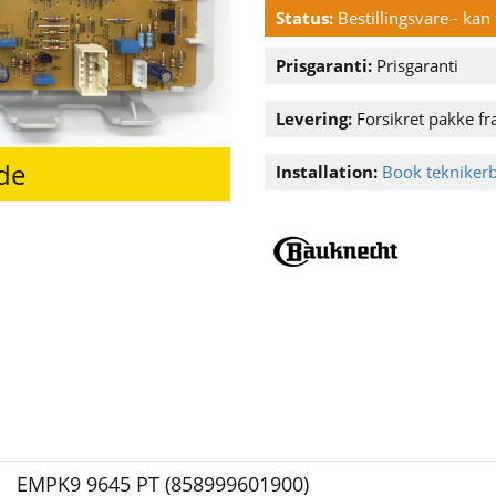
Status:
Bestillingsvare - ka
Prisgaranti:
Prisgaranti
Levering:
Forsikret pakke fra
ede
Installation:
Book tekniker
EMPK9 9645 PT (858999601900)