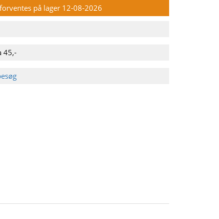
n forventes på lager 12-08-2026
 45,-
besøg