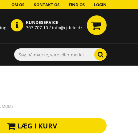
OM OS
KONTAKT OS
FIND OS
LOGIN
KUNDESERVICE
ring
707 707 10 / info@cjdele.dk
L. MOMS
LÆG I KURV