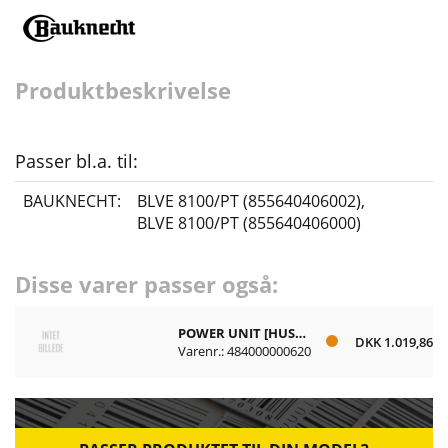
Produktbeskrivelse
Passer bl.a. til:
BAUKNECHT:
BLVE 8100/PT (855640406002)
,
BLVE 8100/PT (855640406000)
Disse varer passer også:
POWER UNIT [HUSK 481010367333]
DKK 1.019,86
Varenr.: 484000000620