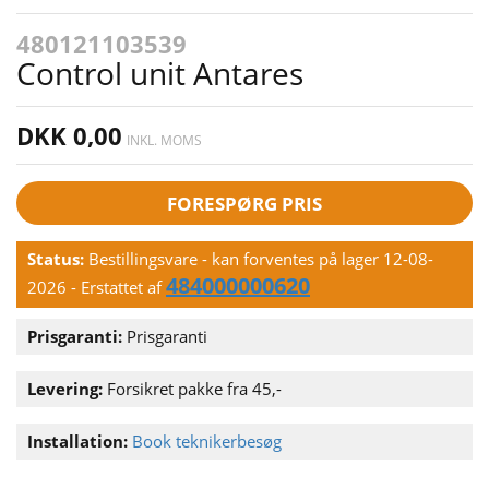
480121103539
Control unit Antares
DKK 0,00
INKL. MOMS
FORESPØRG PRIS
Status:
Bestillingsvare - kan forventes på lager 12-08-
484000000620
2026
- Erstattet af
Prisgaranti:
Prisgaranti
Levering:
Forsikret pakke fra 45,-
Installation:
Book teknikerbesøg