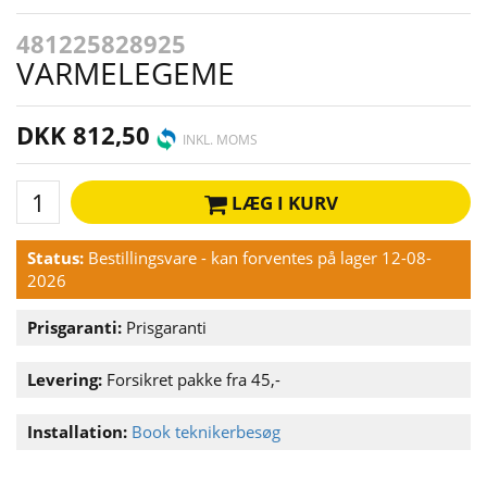
481225828925
VARMELEGEME
DKK 812,50
INKL. MOMS
LÆG I KURV
Status:
Bestillingsvare - kan forventes på lager 12-08-
2026
Prisgaranti:
Prisgaranti
Levering:
Forsikret pakke fra 45,-
Installation:
Book teknikerbesøg