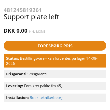
481245819261
Support plate left
DKK 0,00
INKL. MOMS
FORESPØRG PRIS
Status:
Bestillingsvare - kan forventes på lager 14-08-
2026
Prisgaranti:
Prisgaranti
Levering:
Forsikret pakke fra 45,-
Installation:
Book teknikerbesøg