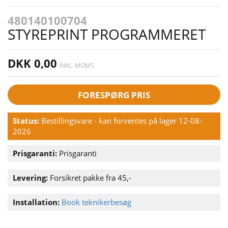
480140100704
STYREPRINT PROGRAMMERET
DKK 0,00
INKL. MOMS
FORESPØRG PRIS
Status:
Bestillingsvare - kan forventes på lager 12-08-
2026
Prisgaranti:
Prisgaranti
Levering:
Forsikret pakke fra 45,-
Installation:
Book teknikerbesøg