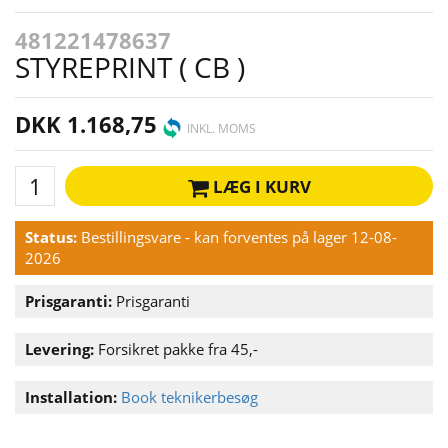
481221478637
STYREPRINT ( CB )
DKK 1.168,75
INKL. MOMS
LÆG I KURV
Status:
Bestillingsvare - kan forventes på lager 12-08-
2026
Prisgaranti:
Prisgaranti
Levering:
Forsikret pakke fra 45,-
Installation:
Book teknikerbesøg