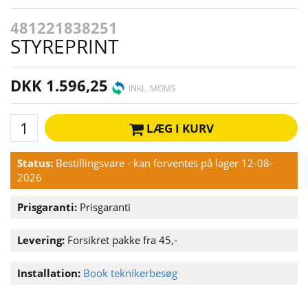
481221838251
STYREPRINT
DKK 1.596,25
INKL. MOMS
LÆG I KURV
Status:
Bestillingsvare - kan forventes på lager 12-08-
2026
Prisgaranti:
Prisgaranti
Levering:
Forsikret pakke fra 45,-
Installation:
Book teknikerbesøg