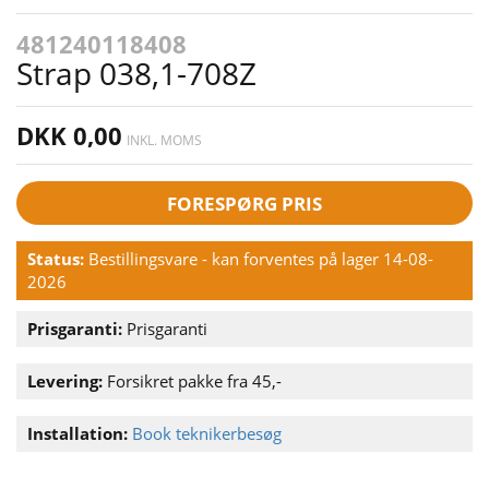
481240118408
Strap 038,1-708Z
DKK 0,00
INKL. MOMS
FORESPØRG PRIS
Status:
Bestillingsvare - kan forventes på lager 14-08-
2026
Prisgaranti:
Prisgaranti
Levering:
Forsikret pakke fra 45,-
Installation:
Book teknikerbesøg