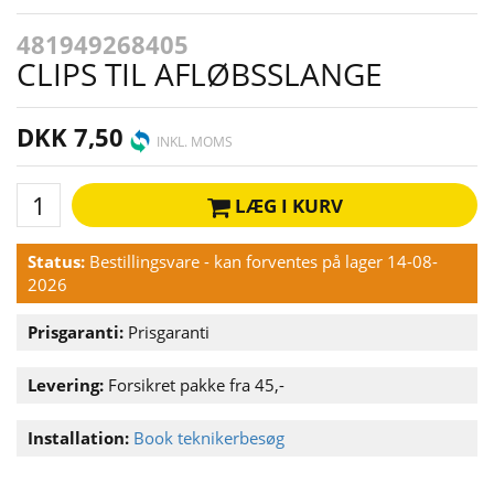
481949268405
CLIPS TIL AFLØBSSLANGE
DKK 7,50
INKL. MOMS
LÆG I KURV
Status:
Bestillingsvare - kan forventes på lager 14-08-
2026
Prisgaranti:
Prisgaranti
Levering:
Forsikret pakke fra 45,-
Installation:
Book teknikerbesøg